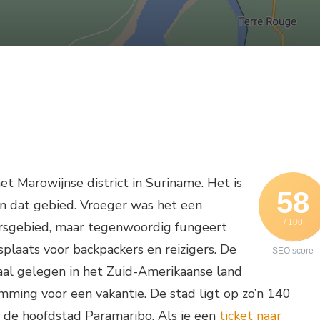
het Marowijnse district in Suriname. Het is
58
in dat gebied. Vroeger was het een
/ 100
rsgebied, maar tegenwoordig fungeert
splaats voor backpackers en reizigers. De
SEO score
raal gelegen in het Zuid-Amerikaanse land
mming voor een vakantie. De stad ligt op zo’n 140
n de hoofdstad Paramaribo. Als je een
ticket naar